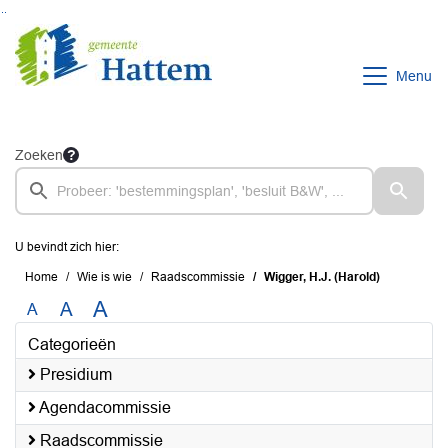
Ga naar de inhoud van deze pagina
Ga naar het zoeken
Ga naar het menu
Menu
Zoeken
U bevindt zich hier:
Home
Wie is wie
Raadscommissie
Wigger, H.J. (Harold)
A
A
A
Categorieën
Presidium
Agendacommissie
Raadscommissie