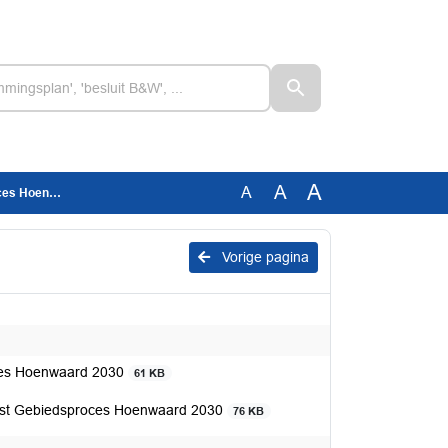
A
A
A
aard 2030
Vorige pagina
ces Hoenwaard 2030
61 KB
st Gebiedsproces Hoenwaard 2030
76 KB