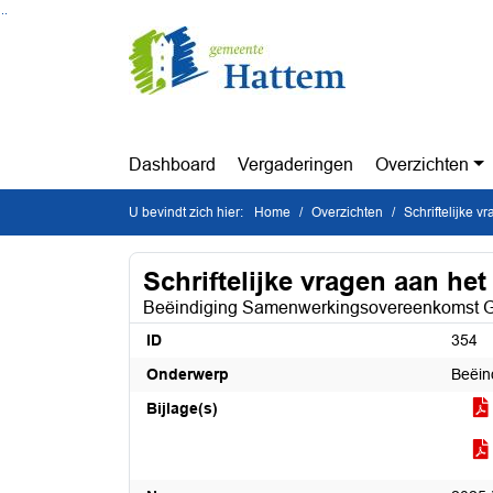
Ga naar de inhoud van deze pagina
Ga naar het zoeken
Ga naar het menu
Dashboard
Vergaderingen
Overzichten
U bevindt zich hier:
Home
Overzichten
Schriftelijke v
Schriftelijke vragen aan het
Beëindiging Samenwerkingsovereenkomst 
ID
354
Onderwerp
Beëin
Bijlage(s)