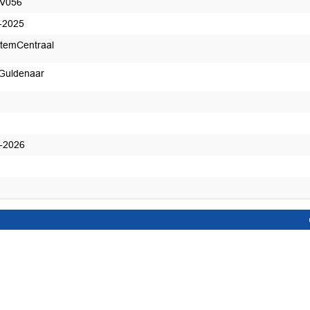
-V056
-2025
temCentraal
Guldenaar
-2026
ntwoord