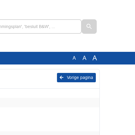
A
A
A
Vorige pagina