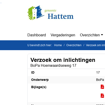
Ga naar de inhoud van deze pagina
Ga naar het zoeken
Ga naar het menu
Dashboard
Vergaderingen
Overzichten
U bevindt zich hier:
Home
Overzichten
Verzoek om inl
Verzoek om inlichtingen
BoPa Hoenwaardseweg 17
ID
17
Onderwerp
BoPa
Bijlage(s)